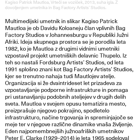
Kagiso Patrick Mautloa, Vrteči se voziček, 2013, suha igla. Z
dovoljenjem umetnika in Bag Factory Artists’ Studios.
Multimedijski umetnik in slikar Kagiso Patrick
Mautloa je ob Davidu Koloaneju član vplivnih Bag
Factory Studios v Johannesburgu v Republiki Južni
Afriki. Ideja skupnega prostora se je porodila leta
1982, ko je Mautloa z drugimi vidnimi umetniki
vzpostavil projekt umetniških delavnic Thupelo. Iz
teh so nastali Fordsburg Artists’ Studios, od leta
1991 splošno znani kot Bag Factory Artists’ Studios,
kjer se trenutno nahaja tudi Mautlojev atelje.
Organizacija si že dvaintrideset let prizadeva za
vzpostavljanje podporne infrastrukture in pomaga
pri ustanavljanju podobnih ateljejev v drugih delih
sveta. Mautloa v svojem opusu tematizira mesto,
preizprašuje njegovo pokrajino, spodletelo
infrastrukturo, načine trgovanja in spreminjajoče se
meje ter v njegove različne dinamike vnaša življenje.
Eden najpomembnejših južnoafriških umetnikov
Peter E. Clarke (1929–2014) je leta 1965 sodeloval