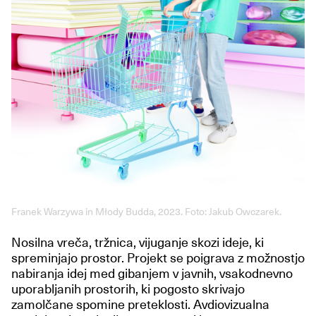
Franek Warzywa in Młody Budda, 2023. Foto: Jakub Owczarek.
Nosilna vreča, tržnica, vijuganje skozi ideje, ki
spreminjajo prostor. Projekt se poigrava z možnostjo
nabiranja idej med gibanjem v javnih, vsakodnevno
uporabljanih prostorih, ki pogosto skrivajo
zamolčane spomine preteklosti. Avdiovizualna